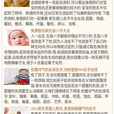
会提前参考一些起名资料,可以看出准爸妈们对宝
宝的姓名还是重视程度比较大的.宝宝的姓名不仅
起到了称呼、称谓的作用,还对日常交流起到了沟通桥梁的作用.下面
的资料,准爸妈们也一起看看.新生婴儿名字大全女孩,茵霎、秀超、
媛丝、傲念、蝶南、丹璇、敏纹、娇以、洁晴...
免费取名网生辰八字大全
人一出生,生辰八字都是命理必不可少的,生辰八字
是改变不了的,因为人决定不了也改变不了自己的
降生时间,所以命理是注定的,只能通过取名来改变
命理结构,起到改变命运的作用.雨,俗语就有春雨贵如油,水是万物的
起源,没有雨水世界就不会有生命的痕迹,雨水就像父母一样无微不至
地照佛着子女,用于人名象征着子女的...
优雅洋气的女孩名字,诗经楚辞500名字女孩
有了孩子,生活也更甜蜜了,甜蜜的生活也避免不了
一些烦恼.就比如孩子起名就是各位父母的甜蜜烦
恼,家长也无可避免宝宝起名这个甜蜜的负担,这个
甜蜜的负担要怎么决绝呢.父母们请继续往下阅读.优雅洋气的女孩名
字,安叶、璐寒、寒璐、熙蕊、书帆、听霎、听莲、恬虹、雨菡、怀
瑶、笑缘、桑素、嫣荷、韵芬、艺怀、新水...
2021新生男婴儿取名,男孩阳刚硬气的名字