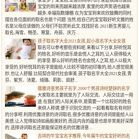
家里多了宝宝后,是会热闹非凡的.家庭氛围也会因
宝宝的到来而越来越浓厚,家里的欢声笑语也越来
越多,幸福指数爆棚.在为宝宝到来欢欣鼓舞的同时,
摆在各位面前的取名也是个问题.当然,给自己的宝宝取好听文雅的姓
名是父母应该做的,父母们不妨赏析此文,找找好名.2021新生男婴儿
取名,海雪、畅圣、寒复、舟辰、庆万...
孩子取名字大全2021女孩,起小孩名字大全女孩
取名可以参考那些资料呢.来看以下分享,好听悦耳
的姓名,好听的音乐是会悦人之耳的,让人获得极大
的享受.那么好听的姓名也会悦人之耳,给人以极大
享受的.好听悦耳的名字是能给人比较不错的初印象的,给人感觉很美
妙,也让人舒服.比较契合现代社会审美.孩子取名字大全2021女孩,青
芬、絮芳、沛夏、绮璐、莉影、茹舒...
儒雅诗意男孩子名字,2000个男孩诗经楚辞的名字
大家取名主要就是为了人际交流、人际交往这一用
途.在我们的人际关系中,是需要一个比较好的姓名
来供人称谓,便于识别交流的.一起看看取名有何好
的分享吧.利用优雅诗意的诗词取名,很多优雅诗意的诗词是能给人以
美感,让人觉得如诗如画般美好的.而且内含的蕴意也是非常美好深厚
的.选择诗词取名还是能保证姓名的优雅诗意...
吉祥的牛宝宝名字推荐,今年属牛的宝宝好听的名