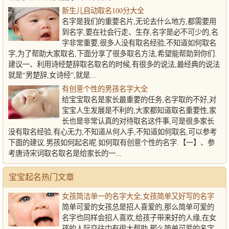
新生儿自动取名100分大全
名字是我们的重要名片,无论去什么地方,都需要用
到名字,要在社会行走、生存,名字是必不可少的,名
字非常重要,很多人没有取名经验,不知道如何取名
字,为了帮助大家取名,下面分享了很多取名方法,希望能帮助到你们.
建议一、利用诗经楚辞取名取名的时候,有很多的说法,最经典的说法
就是“男楚辞,女诗经”,就是...
有创意个性的男孩名字大全
给宝宝取名是家长最重要的任务,名字取的不好,对
宝宝人生发展是不利的,大家都知道取名重要性,家
长也是非常认真的对待取名这件事,可是很多家长
没有取名经验,有心无力,不知道从何入手,不知道如何取名,可以参考
下面的建议.男孩如何起名呢.如何取有创意个性的名字.【一】、参
考唐诗宋词取名取名是给家长的一...
宝宝起名热门文章
女孩简洁单一的名字大全,女孩简单又好写的名字
简单可爱的女孩总是招人喜爱的,那么简单可爱的
名字也同样会招人喜欢,给孩子带来好的人缘,在女
孩的人际交往中有很大帮助,那么简单可爱的名字