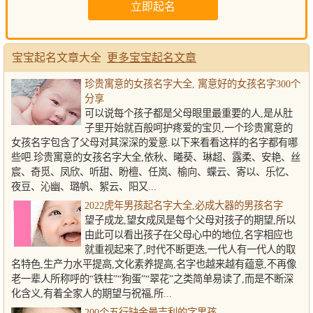
宝宝起名文章大全
更多宝宝起名文章
珍贵寓意的女孩名字大全, 寓意好的女孩名字300个
分享
可以说每个孩子都是父母眼里最重要的人,是从肚
子里开始就百般呵护疼爱的宝贝,一个珍贵寓意的
女孩名字包含了父母对其深深的爱意.以下来看看这样的名字都有哪
些吧.珍贵寓意的女孩名字大全,依秋、曦葵、琳超、露柔、安艳、丝
宸、奇觅、凤欣、听甜、盼檀、任岚、榆向、蝶云、寄以、乐忆、
夜豆、沁幽、璐帆、絮云、阳又...
2022虎年男孩起名字大全,必成大器的男孩名字
望子成龙,望女成凤是每个父母对孩子的期望,所以
由此可以看出孩子在父母心中的地位,名字相应也
就重视起来了,时代不断更迭,一代人有一代人的取
名特色,生产力水平提高,文化素养提高,名字也越来越有蕴意,不再像
老一辈人所称呼的“铁柱”“狗蛋”“翠花”之类简单易读了,而是不断深
化含义,有着全家人的期望与祝福,所...
200个五行缺金最吉利的字男孩