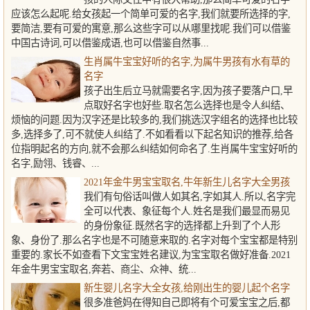
应该怎么起呢.给女孩起一个简单可爱的名字,我们就要所选择的字,
要简洁,要有可爱的寓意,那么这些字可以从哪里找呢.我们可以借鉴
中国古诗词,可以借鉴成语,也可以借鉴自然事...
生肖属牛宝宝好听的名字,为属牛男孩有水有草的
名字
孩子出生后立马就需要名字,因为孩子要落户口,早
点取好名字也好些.取名怎么选择也是令人纠结、
烦恼的问题.因为汉字还是比较多的,我们挑选汉字组名的选择也比较
多,选择多了,可不就使人纠结了.不如看看以下起名知识的推荐,给各
位指明起名的方向,就不会那么纠结如何命名了.生肖属牛宝宝好听的
名字,励翎、钱睿、...
2021年金牛男宝宝取名,牛年新生儿名字大全男孩
我们有句俗话叫做人如其名,字如其人.所以,名字完
全可以代表、象征每个人.姓名是我们最显而易见
的身份象征.既然名字的选择都上升到了个人形
象、身份了.那么名字也是不可随意来取的.名字对每个宝宝都是特别
重要的.家长不如查看下文宝宝姓名建议,为宝宝取名做好准备.2021
年金牛男宝宝取名,奔若、商尘、众神、统...
新生婴儿名字大全女孩,给刚出生的婴儿起个名字
很多准爸妈在得知自己即将有个可爱宝宝之后,都