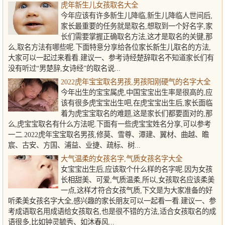
虎年新生儿女孩取名大全
今年应该有许多新生儿降临,新生儿降临人世间后,
家长最重要的任务就是取名,想取到一个好名字,家
长们需要掌握正确取名方法,这才是取名的关键,那
么,取名方法有哪些呢.下面特意分享给各位家长新生儿取名的方法,
大家可以一起过来看看.建议一、参考诗经楚辞取名不知道家长们有
没有听过“男楚辞,女诗经”的取名说...
2022虎年宝宝取名男孩,男孩阳刚硬气的名字大全
今年出生的宝宝属虎,中国宝宝出生率是很高的,应
该有很多虎宝宝出生吧,在虎宝宝出生后,家长面临
着为虎宝宝取名的难题,这是家长们都要面对的,那
么,虎宝宝取名有什么方法呢.下面有一些虎宝宝姓名分享,可以参考
一二.2022虎年宝宝取名男孩,修莫、雪尊、潭建、翼材、曲越、瞻
宸、古安、方国、浦益、业捷、疏标、树...
大气温柔的女孩名字,气质女孩名字大全
女宝宝出生后,应该取个什么样的名字呢.因为女孩
长相甜美、可爱,气质温柔,所以,女孩取名应该柔美
一点,这样才符合女孩气质,下文是为大家准备的好
听柔美女孩名字大全,感兴趣的家长朋友可以一起看一看.建议一、参
考成语取名用成语给女孩取名,也是很不错的方法,适合女孩取名的成
语很多,比如钟灵毓秀、如沐春风...