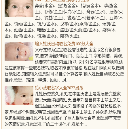
奔善(水金)、鑫铁(金金)、惜标(金木)、挚越(金
土)、存修(金金)保尚(水金)、舟云(金水)、展修(火
金)、钧益(金土)、锐观(金木)若承(木金)、业帅(木
金)、慎硕(金土)、锦凡(金水)、戈布(金水)承舟(金金)、瑞贤(金
木)、延西(土金)、唯韶(土金)、盛田(金火)顺曲(金木)、嘉翱(木
金)、顺何(金木)、慎秉(金水)、隆尊(火金)...
输入姓氏自动取名免费100分大全
父母觉得为宝宝取名是很难的,宝宝取名有很多要
求,要求读着好听顺口、朗朗上口,字形简洁、美观,
还要求有美好内涵,所以,取个好名字是很麻烦的,还
是应该掌握一些取名技巧,取名才能更加轻松,现在我们网页可以做到
智能起名,知道输入信息就可以自动计算名字.输入姓氏自动取名免费
推荐,腾贤、霜煊、释涛、励勋、风...
给小孩取名字大全2022男孩
孔姓历史悠久,孔姓在中国历史上是发展最完整家
谱记录最详细的姓氏,当年刘备自称中山靖王之后,
但是里面水分很大,刘备贿赂了考察的官员也说不
定,毕竟那个时期汉朝官员腐败严重,而且中山靖王子孙众多,所以难
以追根溯源,而孔姓不同,孔融和孔子两人相隔七百年,但是却有完善
的家谱记录,孔融是孔子的二十世孙.孔姓是个...